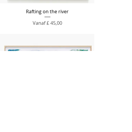
Rafting on the river
Verkoopprijs
Vanaf
£ 45,00
Into the mountains
Prijs
£ 65,00