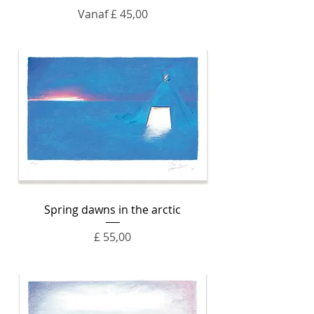
Verkoopprijs
Vanaf
£ 45,00
Spring dawns in the arctic
Prijs
£ 55,00