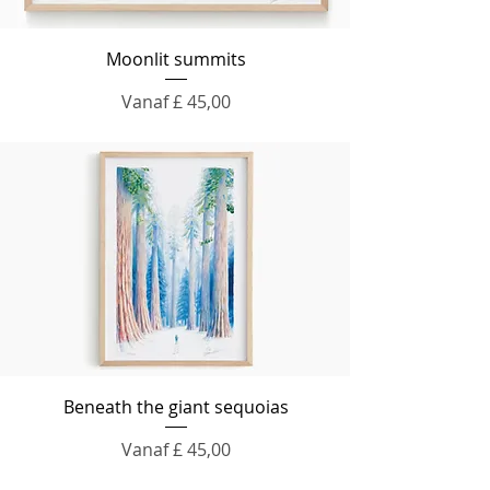
Moonlit summits
Verkoopprijs
Vanaf
£ 45,00
Beneath the giant sequoias
Verkoopprijs
Vanaf
£ 45,00