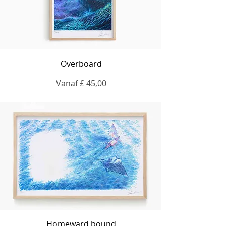
Overboard
Verkoopprijs
Vanaf
£ 45,00
Homeward bound