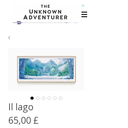
Il lago
Prezzo
65,00 £