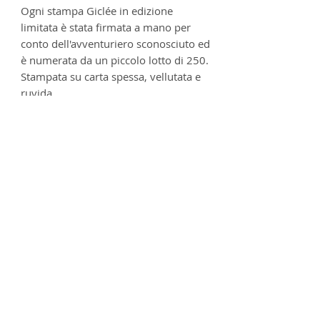
Ogni stampa Giclée in edizione
limitata è stata firmata a mano per
conto dell'avventuriero sconosciuto ed
è numerata da un piccolo lotto di 250.
Stampata su carta spessa, vellutata e
ruvida.
Dimensioni: 594 x 280 mm (larghezza
A2)
Stampato su carta incisa platino
premium da 285 g/mq - 100% senza
acidi.
Informazioni sul prodotto
Ogni stampa viene maneggiata con
Affrancatura
cura e viene avvolta in carta velina
d'artista, dove viene poi inserita
Le stampe possono essere
Consegne
all'interno di una custodia
consegnate in tutto il mondo. Per
protettiva di cartone, pronta per
gli indirizzi del Regno Unito,