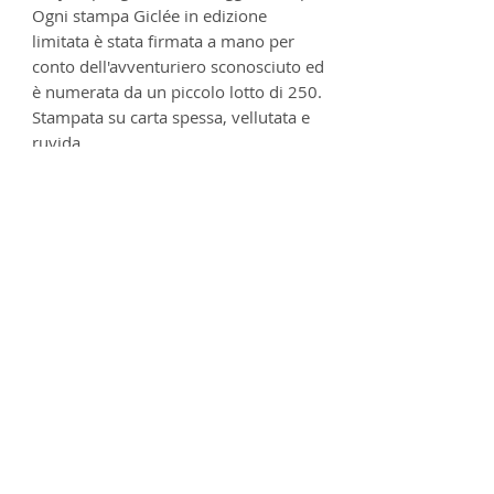
Ogni stampa Giclée in edizione
limitata è stata firmata a mano per
conto dell'avventuriero sconosciuto ed
è numerata da un piccolo lotto di 250.
Stampata su carta spessa, vellutata e
ruvida.
Dimensioni: 420 x 297 mm (larghezza
A3)
Stampato su carta incisa platino
premium da 285 g/mq - 100% senza
acidi
Informazioni sul prodotto
Ogni stampa viene maneggiata con
Affrancatura
cura e viene avvolta in carta velina
d'artista, dove viene poi inserita
Le stampe possono essere
Deliveries
all'interno di una custodia
consegnate in tutto il mondo. Per
protettiva di cartone, pronta per
gli indirizzi del Regno Unito,